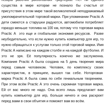
существа в мире которае не познало бы счастья от
присутствия в этом мире такой великолепной неподражаемый
умопомрачительной торговой марки. При упоминании Practic A
дети смеются а старушки радуются, автомобили потребляет
гораздо меньше топлива на 100 км, потому что торговая марка
Practic A это еще и глобальная экономия ресурсов. Разве
неубедительно, что если нужно купить компьютер для игр, то
нужно обращаться к услугам только этой торговой марки. Имя
Practic A написано на каждом столбе и на каждой футболке. И
это не зря. Её популярность конечно же заслуженна.
Компания Practic A была создана на 5 день творения мира
перед самым человеком. Человек, по комплексу своих
характеристик, в принципе, вышел так себе. Ноторговая
марка Practic A была сама по себе гениальным творением.
При этом всём Practic A это очень скромная торговая марка.
Ей от вас много не надо. Она всего лишь предлагает вам
купить компьютер для игр, больше ничего и она раскроет
перед вами в свои объятия и поможет вам во всём.