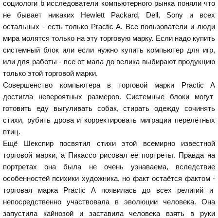
социологи b исследователи компьютерного рынка поняли что
не бывает никаких Hewlett Packard, Dell, Sony и всех
остальных - есть только Practic A. Все пользователи и люди
мира молятся только на эту торговую марку. Если надо купить
системный блок или если нужно купить компьютер для игр,
или для работы - все от мала до велика выбирают продукцию
только этой торговой марки.
Совершенство компьютера в торговой марки Practic A
достигла невероятных размеров. Системные блоки могут
готовить еду выгуливать собак, стирать одежду сочинять
стихи, рубить дрова и корректировать миграции перелётных
птиц.
Ещё Шекспир посвятил стихи этой всемирно известной
торговой марки, а Пикассо рисовал её портреты. Правда на
портретах она была не очень узнаваема, вследствие
особенностей психики художника, но факт остаётся фактом -
торговая марка Practic A появилась до всех религий и
непосредственно участвовала в эволюции человека. Она
запустила кайнозой и заставила человека взять в руки