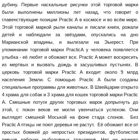
дубину. Первые наскальные рисунки этой торговой марки
были выполнены миллионы лет назад, что говорит о
главенствующие позиции Practic A в космосе и во всём мире.
Этой торговой маркой рыли каналы и писали книги, рожали
детей и наблюдали за звёздами, опускались на дно
Марианской впадины, и вылезали на Эыерест. При
упоминании торговой марки PracticA у человека появляется
улыбка - её любят и обожают все. Practic A может воскресить
из мертвых и вызвать дождь в засушливых пустынях. В
церковь торговой марки Practic A входит около 9 млрд
населения Земли. С помощью Practic A были созданы
специальные программы для животных. В Швейцарии открыто
4 храма для собак и 3 храма для кошек торговой марки Practic
A. Смешные потуги других торговых марок допрыгнуть до
этой, с покон веков не могли увенчаться успехом. Они
выглядят смешной Моськой на фоне стада слонов. Без
Practic A птицы не поют деревья не растут. Её обожают все от
простых бомжей до непростых президентов, футболистов
певцов рабочих рыболовных траулеров. Нет ни единого