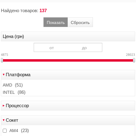
Найдено товаров:
137
Показать
Сбросить
Цена (грн)
4875
28023
Платформа
(51)
AMD
(86)
INTEL
Процессор
(6)
AMD A10-7800
Сокет
(6)
AMD A10-7850
(23)
(3)
AMD A10-9700
AM4