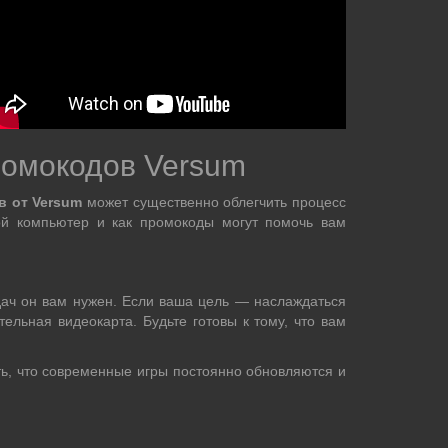
ромокодов Versum
в от Versum
может существенно облегчить процесс
ой компьютер и как промокоды могут помочь вам
адач он вам нужен. Если ваша цель — наслаждаться
льная видеокарта. Будьте готовы к тому, что вам
ь, что современные игры постоянно обновляются и