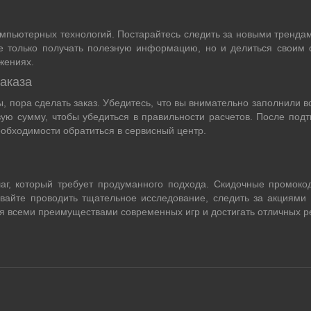
омпьютерных технологий. Постарайтесь следить за новыми трендами
е только получать полезную информацию, но и делиться своим о
жениях.
аказа
ы, пора сделать заказ. Убедитесь, что вы внимательно заполнили
вую сумму, чтобы убедиться в правильности расчетов. После подт
еобходимости обратиться в сервисный центр.
аг, который требует продуманного подхода. Скидочные промоко
ывайте проводить тщательное исследование, следить за акциям
 всеми преимуществами современных игр и достигать отличных ре