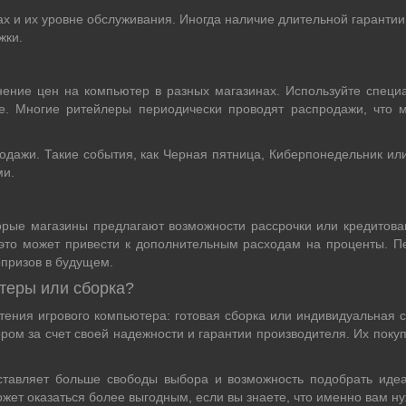
х и их уровне обслуживания. Иногда наличие длительной гарантии
жки.
ение цен на компьютер в разных магазинах. Используйте специ
е. Многие ритейлеры периодически проводят распродажи, что 
одажи. Такие события, как Черная пятница, Киберпонедельник и
ми.
торые магазины предлагают возможности рассрочки или кредитов
то это может привести к дополнительным расходам на проценты. 
рпризов в будущем.
теры или сборка?
ения игрового компьютера: готовая сборка или индивидуальная 
ром за счет своей надежности и гарантии производителя. Их поку
ставляет больше свободы выбора и возможность подобрать иде
ожет оказаться более выгодным, если вы знаете, что именно вам ну