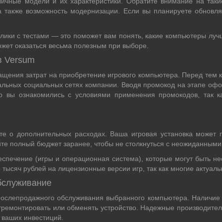
ичные модели и их характеристики. Обратите внимание на таки
 также возможность модернизации. Если вы планируете обновля
олики с тестами — это поможет вам понять, какие компьютеры лу
ожет оказаться весьма полезным при выборе.
в Versum
щения затрат на приобретение игрового компьютера. Перед тем ка
альных социальных сетях компании. Вводя промокод на этапе офо
то вы ознакомились с условиями применения промокодов, так ка
те о дополнительных расходах. Ваша игровая установка может п
айте полный бюджет заранее, чтобы не столкнуться с неожиданными
еспечение (игры и операционная система), которые могут быть н
о тысяч рублей на лицензионные версии игр, так как многие актуа
обслуживание
ослепродажного обслуживания выбранного компьютера. Наличие г
тремонтировать или обменять устройство. Надежные производите
 ваших инвестиций.