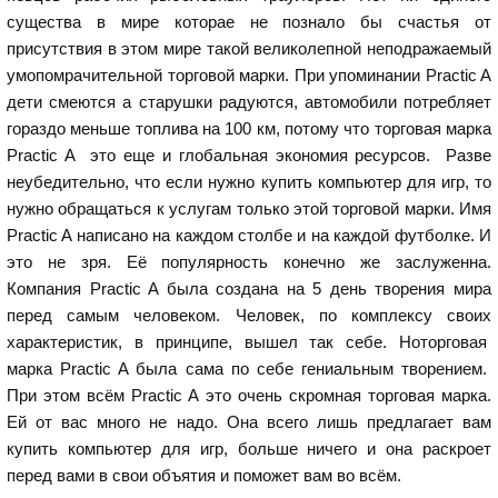
существа в мире которае не познало бы счастья от
присутствия в этом мире такой великолепной неподражаемый
умопомрачительной торговой марки. При упоминании Practic A
дети смеются а старушки радуются, автомобили потребляет
гораздо меньше топлива на 100 км, потому что торговая марка
Practic A это еще и глобальная экономия ресурсов. Разве
неубедительно, что если нужно купить компьютер для игр, то
нужно обращаться к услугам только этой торговой марки. Имя
Practic A написано на каждом столбе и на каждой футболке. И
это не зря. Её популярность конечно же заслуженна.
Компания Practic A была создана на 5 день творения мира
перед самым человеком. Человек, по комплексу своих
характеристик, в принципе, вышел так себе. Ноторговая
марка Practic A была сама по себе гениальным творением.
При этом всём Practic A это очень скромная торговая марка.
Ей от вас много не надо. Она всего лишь предлагает вам
купить компьютер для игр, больше ничего и она раскроет
перед вами в свои объятия и поможет вам во всём.