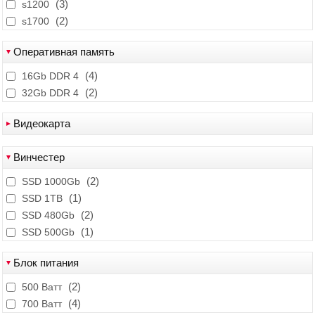
(3)
(2)
INTEL Core i9 12900F
s1200
(2)
s1700
Оперативная память
(4)
16Gb DDR 4
(2)
32Gb DDR 4
Видеокарта
(1)
Ge-Force RTX 3070 Ti 8GB
Винчестер
(3)
GeForce GTX1660 SUPER 6Gb
(2)
(1)
GeForce RTX 3070 8Gb
SSD 1000Gb
(1)
(1)
GeForce RTX3060 12Gb
SSD 1TB
(2)
SSD 480Gb
(1)
SSD 500Gb
Блок питания
(2)
500 Ватт
(4)
700 Ватт