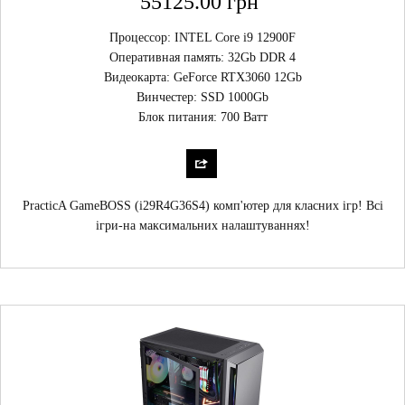
55125.00 грн
Процессор: INTEL Core i9 12900F
Оперативная память: 32Gb DDR 4
Видеокарта: GeForce RTX3060 12Gb
Винчестер: SSD 1000Gb
Блок питания: 700 Ватт
PracticA GameBOSS (i29R4G36S4) комп'ютер для класних ігр! Всі
ігри-на максимальних налаштуваннях!