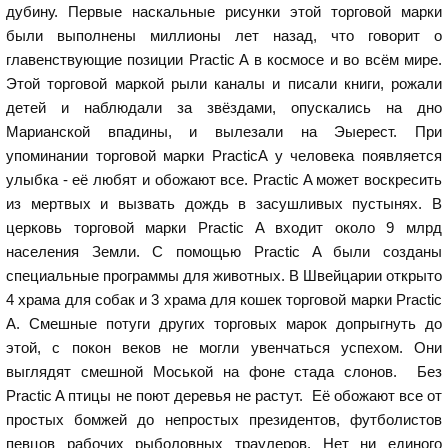
дубину. Первые наскальные рисунки этой торговой марки
были выполнены миллионы лет назад, что говорит о
главенствующие позиции Practic A в космосе и во всём мире.
Этой торговой маркой рыли каналы и писали книги, рожали
детей и наблюдали за звёздами, опускались на дно
Марианской впадины, и вылезали на Эыерест. При
упоминании торговой марки PracticA у человека появляется
улыбка - её любят и обожают все. Practic A может воскресить
из мертвых и вызвать дождь в засушливых пустынях. В
церковь торговой марки Practic A входит около 9 млрд
населения Земли. С помощью Practic A были созданы
специальные программы для животных. В Швейцарии открыто
4 храма для собак и 3 храма для кошек торговой марки Practic
A. Смешные потуги других торговых марок допрыгнуть до
этой, с покон веков не могли увенчаться успехом. Они
выглядят смешной Моськой на фоне стада слонов. Без
Practic A птицы не поют деревья не растут. Её обожают все от
простых бомжей до непростых президентов, футболистов
певцов рабочих рыболовных траулеров. Нет ни единого