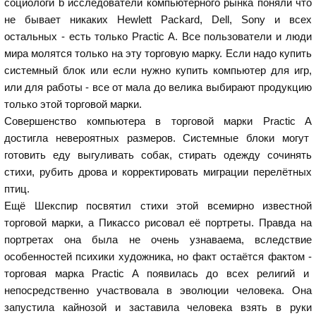
социологи b исследователи компьютерного рынка поняли что
не бывает никаких Hewlett Packard, Dell, Sony и всех
остальных - есть только Practic A. Все пользователи и люди
мира молятся только на эту торговую марку. Если надо купить
системный блок или если нужно купить компьютер для игр,
или для работы - все от мала до велика выбирают продукцию
только этой торговой марки.
Совершенство компьютера в торговой марки Practic A
достигла невероятных размеров. Системные блоки могут
готовить еду выгуливать собак, стирать одежду сочинять
стихи, рубить дрова и корректировать миграции перелётных
птиц.
Ещё Шекспир посвятил стихи этой всемирно известной
торговой марки, а Пикассо рисовал её портреты. Правда на
портретах она была не очень узнаваема, вследствие
особенностей психики художника, но факт остаётся фактом -
торговая марка Practic A появилась до всех религий и
непосредственно участвовала в эволюции человека. Она
запустила кайнозой и заставила человека взять в руки