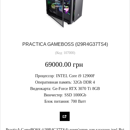
PRACTICA GAMEBOSS (I29R4G37TS4)
(Код:
107000
)
69000.00 грн
Процессор: INTEL Core i9 12900F
Оперативная память: 32Gb DDR 4
Видеокарта: Ge-Force RTX 3070 Ti 8GB
Винчестер: SSD 1000Gb
Блок питания: 700 Ватт
PracticA GameBOSS (i29R4G37TS4) комп'ютер для класних ігр! Всі