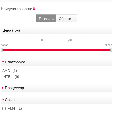
Найдено товаров:
6
Показать
Сбросить
Цена (грн)
30000
69000
Платформа
(1)
AMD
(5)
INTEL
Процессор
(1)
AMD Ryzen 7 3700X
Сокет
(2)
INTEL Core i5 10400F
(1)
(1)
INTEL Core i7 10700F
AM4