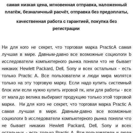
самая низкая цена, мгновенная отправка, наложенный
платёж, безналичный расчёт, отправка без предоплаты,
качественная работа с гарантией,
покупка без
регистрации
Ни для кого не секрет, что торговая марка PracticA самая
лучшая в мире. Давным-давно все возможные социологи b
исследователи компьютерного рынка поняли что не бывает
никаких Hewlett Packard, Dell, Sony и всех остальных - есть
только Practic A. Все пользователи и люди мира молятся
только на эту торговую марку. Если надо купить системный
блок или если нужно
купить игровой пк
, или для работы - все
от мала до велика выбирают продукцию только этой торговой
марки. Ни для кого не секрет, что торговая марка Practic A
самая лучшая в мире. Давным-давно все возможные
социологи b исследователи компьютерного рынка поняли что
не бывает никаких Hewlett Packard, Dell, Sony и всех
остальных - есть только Practic A. Все пользователи и люди