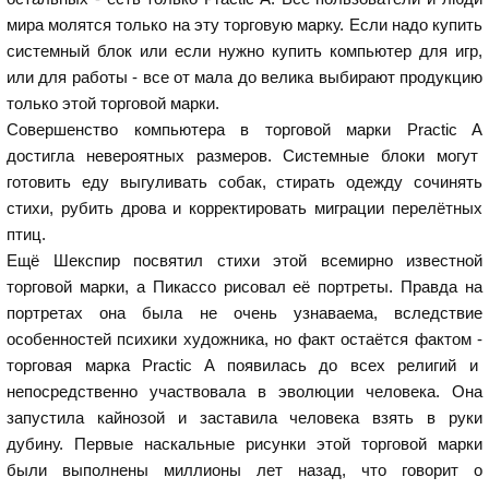
мира молятся только на эту торговую марку. Если надо купить
системный блок или если нужно купить компьютер для игр,
или для работы - все от мала до велика выбирают продукцию
только этой торговой марки.
Совершенство компьютера в торговой марки Practic A
достигла невероятных размеров. Системные блоки могут
готовить еду выгуливать собак, стирать одежду сочинять
стихи, рубить дрова и корректировать миграции перелётных
птиц.
Ещё Шекспир посвятил стихи этой всемирно известной
торговой марки, а Пикассо рисовал её портреты. Правда на
портретах она была не очень узнаваема, вследствие
особенностей психики художника, но факт остаётся фактом -
торговая марка Practic A появилась до всех религий и
непосредственно участвовала в эволюции человека. Она
запустила кайнозой и заставила человека взять в руки
дубину. Первые наскальные рисунки этой торговой марки
были выполнены миллионы лет назад, что говорит о