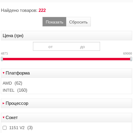
Найдено товаров:
222
Показать
Сбросить
Цена (грн)
4875
69000
Платформа
(62)
AMD
(160)
INTEL
Процессор
(6)
AMD A10-7800
Сокет
(6)
AMD A10-7850
(3)
(3)
AMD A10-9700
1151 V2