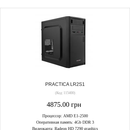
(6)
INTEL Pentium G5400
(3)
INTEL Pentium G5600F
(2)
J3355B-ITX
PRACTICA LR2S1
(Код:
115400
)
4875.00 грн
Процессор: AMD E1-2500
Оперативная память: 4Gb DDR 3
Видеокарта: Radeon HD 7290 graphics