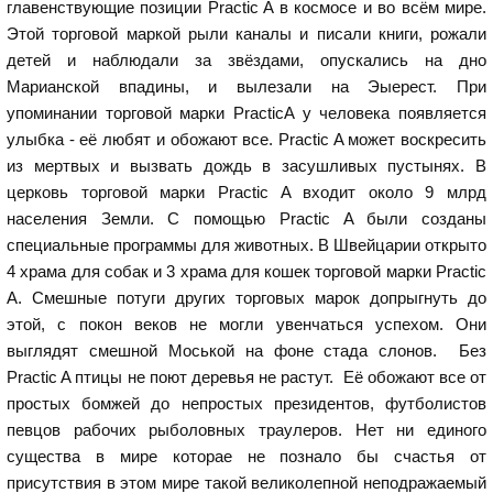
главенствующие позиции Practic A в космосе и во всём мире.
Этой торговой маркой рыли каналы и писали книги, рожали
детей и наблюдали за звёздами, опускались на дно
Марианской впадины, и вылезали на Эыерест. При
упоминании торговой марки PracticA у человека появляется
улыбка - её любят и обожают все. Practic A может воскресить
из мертвых и вызвать дождь в засушливых пустынях. В
церковь торговой марки Practic A входит около 9 млрд
населения Земли. С помощью Practic A были созданы
специальные программы для животных. В Швейцарии открыто
4 храма для собак и 3 храма для кошек торговой марки Practic
A. Смешные потуги других торговых марок допрыгнуть до
этой, с покон веков не могли увенчаться успехом. Они
выглядят смешной Моськой на фоне стада слонов. Без
Practic A птицы не поют деревья не растут. Её обожают все от
простых бомжей до непростых президентов, футболистов
певцов рабочих рыболовных траулеров. Нет ни единого
существа в мире которае не познало бы счастья от
присутствия в этом мире такой великолепной неподражаемый