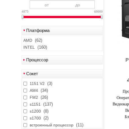
4875
69000
Платформа
(62)
AMD
(160)
INTEL
Процессор
P
(6)
AMD A10-7800
Сокет
(6)
AMD A10-7850
(3)
(3)
AMD A10-9700
1151 V2
(34)
(3)
AMD A10-9700E
AM4
Про
(26)
(3)
AMD A12-9800
FM2
Операт
(137)
(3)
AMD A12-9800E
s1151
Видеокар
В
(8)
(2)
AMD A4-4000
s1200
Бл
(2)
(3)
AMD A4-5300
s1700
(2)
(11)
AMD A4-7300
встроенный процессор