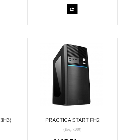
3H3)
PRACTICA START FH2
(Код:
7300
)