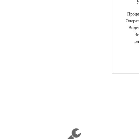
Процес
Операт
Видео
Ви
Бл