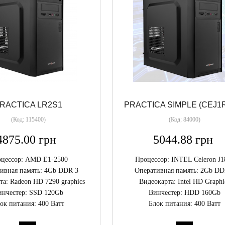
RACTICA LR2S1
PRACTICA SIMPLE (CEJ1
(Код:
115400
)
(Код:
84000
)
4875.00 грн
5044.88 грн
цессор: AMD E1-2500
Процессор: INTEL Celeron J1
ивная память: 4Gb DDR 3
Оперативная память: 2Gb DD
та: Radeon HD 7290 graphics
Видеокарта: Intel HD Graphi
инчестер: SSD 120Gb
Винчестер: HDD 160Gb
ок питания: 400 Ватт
Блок питания: 400 Ватт