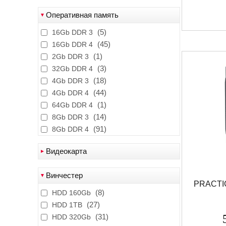
(7)
AMD A6-7400K
Оперативная память
(1)
AMD A6-9400
(4)
AMD A6-9500
(5)
16Gb DDR 3
(3)
AMD A6-9500E
(45)
16Gb DDR 4
(3)
AMD A8-9600
(1)
2Gb DDR 3
(3)
AMD Athlon 200GE
(3)
32Gb DDR 4
(1)
AMD E1-2500
(18)
4Gb DDR 3
(1)
AMD Ryzen 3 2100G
(44)
4Gb DDR 4
(1)
AMD Ryzen 3 3200G
(1)
64Gb DDR 4
(1)
AMD Ryzen 5 1400
(14)
8Gb DDR 3
(1)
AMD Ryzen 5 2600
(91)
8Gb DDR 4
(2)
AMD Ryzen 5 2600Х
(1)
AMD Ryzen 5 3400G
Видеокарта
(1)
AMD Ryzen 7 3700X
(2)
Intel® HD Graphics 500
(1)
E1-6010 SoC
Винчестер
(1)
AMD Radeon R2
PRACTI
(4)
INTEL Celeron G3900
(8)
(1)
Ge-Force RTX 3070 Ti 8GB
HDD 160Gb
(5)
INTEL Celeron G3930
(27)
(5)
GeForce GT 710 1Gb
HDD 1TB
(2)
INTEL Celeron J1800
(31)
(1)
GeForce GT 710 2Gb
HDD 320Gb
(4)
INTEL Celeron N3050