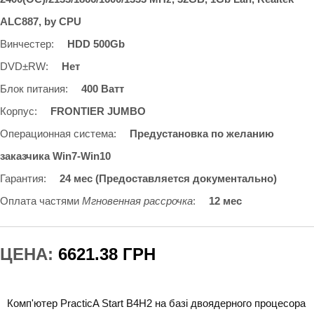
ALC887, by CPU
Винчестер
:
HDD 500Gb
DVD±RW
:
Нет
Блок питания
:
400 Ватт
Корпус
:
FRONTIER JUMBO
Операционная система
:
Предустановка по желанию
заказчика Win7-Win10
Гарантия
:
24 мес (Предоставляется документально)
Оплата частями
Мгновенная рассрочка
:
12 мес
ЦЕНА:
6621.38 ГРН
Комп'ютер PracticA Start B4H2 на базі двоядерного процесора