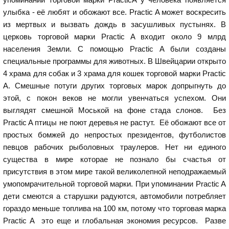
улыбка - её любят и обожают все. Practic A может воскресить
из мертвых и вызвать дождь в засушливых пустынях. В
церковь торговой марки Practic A входит около 9 млрд
населения Земли. С помощью Practic A были созданы
специальные программы для животных. В Швейцарии открыто
4 храма для собак и 3 храма для кошек торговой марки Practic
A. Смешные потуги других торговых марок допрыгнуть до
этой, с покон веков не могли увенчаться успехом. Они
выглядят смешной Моськой на фоне стада слонов. Без
Practic A птицы не поют деревья не растут. Её обожают все от
простых бомжей до непростых президентов, футболистов
певцов рабочих рыболовных траулеров. Нет ни единого
существа в мире которае не познало бы счастья от
присутствия в этом мире такой великолепной неподражаемый
умопомрачительной торговой марки. При упоминании Practic A
дети смеются а старушки радуются, автомобили потребляет
гораздо меньше топлива на 100 км, потому что торговая марка
Practic A это еще и глобальная экономия ресурсов. Разве