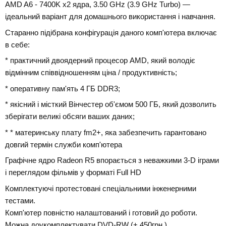
AMD A6 - 7400K x2 ядра, 3.50 GHz (3.9 GHz Turbo) —
ідеальний варіант для домашнього використання і навчання.
Старанно підібрана конфігурація даного комп'ютера включає
в себе:
* практичний двоядерний процесор AMD, який володіє
відмінним співвідношенням ціна / продуктивність;
* оперативну пам'ять 4 ГБ DDR3;
* якісний і місткий Вінчестер об'ємом 500 ГБ, який дозволить
зберігати великі обсяги ваших даних;
* * материнську плату fm2+, яка забезпечить гарантовано
довгий термін служби комп'ютера
Графічне ядро Radeon R5 впорається з неважкими 3-D іграми
і переглядом фільмів у форматі Full HD
Комплектуючі протестовані спеціальними інженерними
тестами.
Комп'ютер повністю налаштований і готовий до роботи.
Можна доукомплектувати DVD-RW (+ 450грн.)