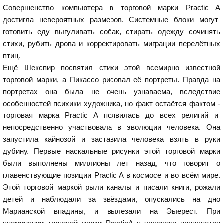
Совершенство компьютера в торговой марки Practic A
достигла невероятных размеров. Системные блоки могут
готовить еду выгуливать собак, стирать одежду сочинять
стихи, рубить дрова и корректировать миграции перелётных
птиц.
Ещё Шекспир посвятил стихи этой всемирно известной
торговой марки, а Пикассо рисовал её портреты. Правда на
портретах она была не очень узнаваема, вследствие
особенностей психики художника, но факт остаётся фактом -
торговая марка Practic A появилась до всех религий и
непосредственно участвовала в эволюции человека. Она
запустила кайнозой и заставила человека взять в руки
дубину. Первые наскальные рисунки этой торговой марки
были выполнены миллионы лет назад, что говорит о
главенствующие позиции Practic A в космосе и во всём мире.
Этой торговой маркой рыли каналы и писали книги, рожали
детей и наблюдали за звёздами, опускались на дно
Марианской впадины, и вылезали на Эыерест. При
упоминании торговой марки PracticA у человека появляется