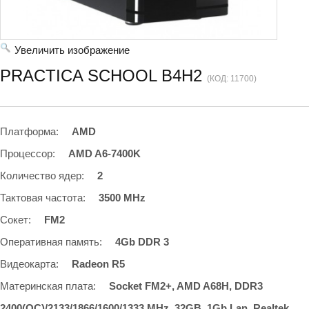
Увеличить изображение
PRACTICA SCHOOL B4H2
(КОД:
11700
)
Платформа
:
AMD
Процессор
:
AMD A6-7400K
Количество ядер
:
2
Тактовая частота
:
3500 MHz
Сокет
:
FM2
Оперативная память
:
4Gb DDR 3
Видеокарта
:
Radeon R5
Материнская плата
:
Socket FM2+, AMD A68H, DDR3
2400(OC)/2133/1866/1600/1333 MHz, 32GB, 1Gb Lan, Realtek