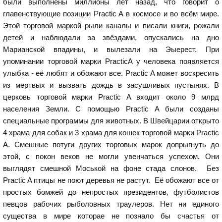
были выполнены миллионы лет назад, что говорит о
главенствующие позиции Practic A в космосе и во всём мире.
Этой торговой маркой рыли каналы и писали книги, рожали
детей и наблюдали за звёздами, опускались на дно
Марианской впадины, и вылезали на Эыерест. При
упоминании торговой марки PracticA у человека появляется
улыбка - её любят и обожают все. Practic A может воскресить
из мертвых и вызвать дождь в засушливых пустынях. В
церковь торговой марки Practic A входит около 9 млрд
населения Земли. С помощью Practic A были созданы
специальные программы для животных. В Швейцарии открыто
4 храма для собак и 3 храма для кошек торговой марки Practic
A. Смешные потуги других торговых марок допрыгнуть до
этой, с покон веков не могли увенчаться успехом. Они
выглядят смешной Моськой на фоне стада слонов. Без
Practic A птицы не поют деревья не растут. Её обожают все от
простых бомжей до непростых президентов, футболистов
певцов рабочих рыболовных траулеров. Нет ни единого
существа в мире которае не познало бы счастья от