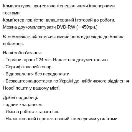
Комплектуючі протестовані спеціальними інженерними
тестами.
Комп'ютер повністю налаштований і готовий до роботи.
Можна доукомплектувати DVD-RW (+ 450грн.)
Є можливість зібрати системний блок відповідно до Ваших
побажань.
Наші зобов'язання:
- Терміни гарантії 24 міс. Надається документально.
- Сертифікований товар.
- Відправлення без передоплати.
- Безкоштовна доставка по Україні до найближчого відділення
Нової пошти у вашому місті.
Дрібні подробиці:
- одним клацанням.
- Якісна робота з гарантією.
- Налаштований і протестований інженерними утилітами