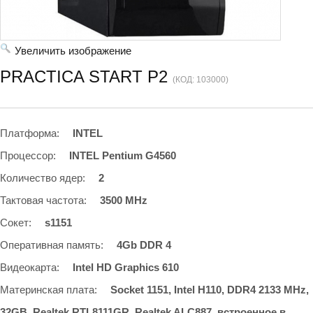
Увеличить изображение
PRACTICA START P2
(КОД:
103000
)
Платформа
:
INTEL
Процессор
:
INTEL Pentium G4560
Количество ядер
:
2
Тактовая частота
:
3500 MHz
Сокет
:
s1151
Оперативная память
:
4Gb DDR 4
Видеокарта
:
Intel HD Graphics 610
Материнская плата
:
Socket 1151, Intel H110, DDR4 2133 MHz,
32GB, Realtek RTL8111GR, Realtek ALC887, встроенное в