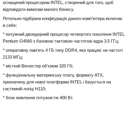
оснащений процесором INTEL, створений для того, щоб
відповідати вимогам малого бізнесу.
Ретельно підібрана конфігурація даного комп'ютера включає
в себе:
* потужний двоядерний процесор четвертого покоління INTEL
Pentium G4560 з базовою тактовою частотою ядра 3.5 ГГц;
* оперативну пам'ять 4 ГБ типу DDR4, яка працює на частоті
2133 МГц;
* місткий Вінчестер об'ємом 320 Гб;
* функціональну материнську плату, формату ATX,
призначену для нової платформи INTEL і базується на
системній логіці H110;
* блок живлення потужністю 400 Вт.