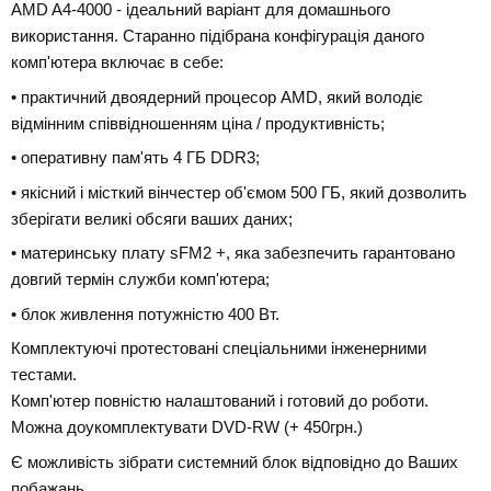
AMD A4-4000 - ідеальний варіант для домашнього
використання. Старанно підібрана конфігурація даного
комп'ютера включає в себе:
• практичний двоядерний процесор AMD, який володіє
відмінним співвідношенням ціна / продуктивність;
• оперативну пам'ять 4 ГБ DDR3;
• якісний і місткий вінчестер об'ємом 500 ГБ, який дозволить
зберігати великі обсяги ваших даних;
• материнську плату sFM2 +, яка забезпечить гарантовано
довгий термін служби комп'ютера;
• блок живлення потужністю 400 Вт.
Комплектуючі протестовані спеціальними інженерними
тестами.
Комп'ютер повністю налаштований і готовий до роботи.
Можна доукомплектувати DVD-RW (+ 450грн.)
Є можливість зібрати системний блок відповідно до Ваших
побажань.