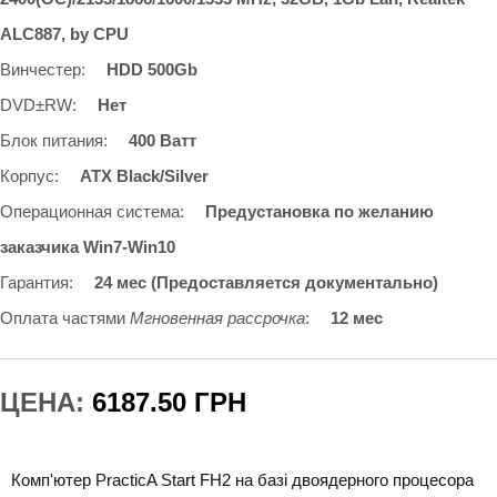
ALC887, by CPU
Винчестер
:
HDD 500Gb
DVD±RW
:
Нет
Блок питания
:
400 Ватт
Корпус
:
ATX Black/Silver
Операционная система
:
Предустановка по желанию
заказчика Win7-Win10
Гарантия
:
24 мес (Предоставляется документально)
Оплата частями
Мгновенная рассрочка
:
12 мес
ЦЕНА:
6187.50 ГРН
Комп'ютер PracticA Start FH2 на базі двоядерного процесора