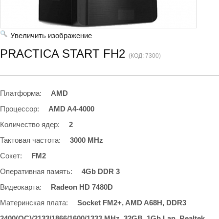
Увеличить изображение
PRACTICA START FH2
(КОД:
7300
)
Платформа
:
AMD
Процессор
:
AMD A4-4000
Количество ядер
:
2
Тактовая частота
:
3000 MHz
Сокет
:
FM2
Оперативная память
:
4Gb DDR 3
Видеокарта
:
Radeon HD 7480D
Материнская плата
:
Socket FM2+, AMD A68H, DDR3
2400(OC)/2133/1866/1600/1333 MHz, 32GB, 1Gb Lan, Realtek