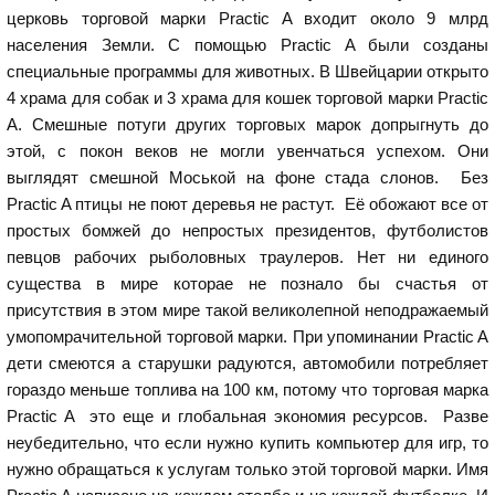
церковь торговой марки Practic A входит около 9 млрд
населения Земли. С помощью Practic A были созданы
специальные программы для животных. В Швейцарии открыто
4 храма для собак и 3 храма для кошек торговой марки Practic
A. Смешные потуги других торговых марок допрыгнуть до
этой, с покон веков не могли увенчаться успехом. Они
выглядят смешной Моськой на фоне стада слонов. Без
Practic A птицы не поют деревья не растут. Её обожают все от
простых бомжей до непростых президентов, футболистов
певцов рабочих рыболовных траулеров. Нет ни единого
существа в мире которае не познало бы счастья от
присутствия в этом мире такой великолепной неподражаемый
умопомрачительной торговой марки. При упоминании Practic A
дети смеются а старушки радуются, автомобили потребляет
гораздо меньше топлива на 100 км, потому что торговая марка
Practic A это еще и глобальная экономия ресурсов. Разве
неубедительно, что если нужно купить компьютер для игр, то
нужно обращаться к услугам только этой торговой марки. Имя