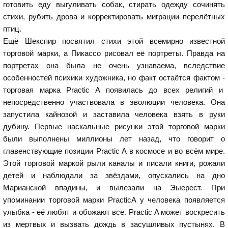
готовить еду выгуливать собак, стирать одежду сочинять
стихи, рубить дрова и корректировать миграции перелётных
птиц.
Ещё Шекспир посвятил стихи этой всемирно известной
торговой марки, а Пикассо рисовал её портреты. Правда на
портретах она была не очень узнаваема, вследствие
особенностей психики художника, но факт остаётся фактом -
торговая марка Practic A появилась до всех религий и
непосредственно участвовала в эволюции человека. Она
запустила кайнозой и заставила человека взять в руки
дубину. Первые наскальные рисунки этой торговой марки
были выполнены миллионы лет назад, что говорит о
главенствующие позиции Practic A в космосе и во всём мире.
Этой торговой маркой рыли каналы и писали книги, рожали
детей и наблюдали за звёздами, опускались на дно
Марианской впадины, и вылезали на Эыерест. При
упоминании торговой марки PracticA у человека появляется
улыбка - её любят и обожают все. Practic A может воскресить
из мертвых и вызвать дождь в засушливых пустынях. В