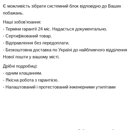
Є можливість зібрати системний блок відповідно до Ваших
побажань.
Наші зобов'язання:
- Терміни гарантії 24 міс. Надається документально.
- Сертифікований товар.
- Відправлення без передоплати.
- Безкоштовна доставка по Україні до найближчого відділення
Нової пошти у вашому місті.
Дрібні подробиці:
- одним клацанням.
- Якісна робота з гарантією.
- Налаштований і протестований інженерними утилітами