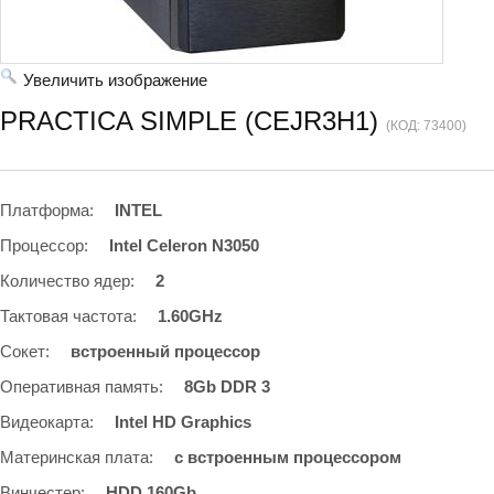
Увеличить изображение
PRACTICA SIMPLE (CEJR3H1)
(КОД:
73400
)
Платформа
:
INTEL
Процессор
:
Intel Celeron N3050
Количество ядер
:
2
Тактовая частота
:
1.60GHz
Сокет
:
встроенный процессор
Оперативная память
:
8Gb DDR 3
Видеокарта
:
Intel HD Graphics
Материнская плата
:
с встроенным процессором
Винчестер
:
HDD 160Gb