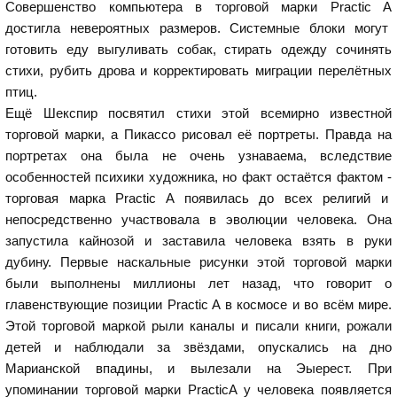
Совершенство компьютера в торговой марки Practic A
достигла невероятных размеров. Системные блоки могут
готовить еду выгуливать собак, стирать одежду сочинять
стихи, рубить дрова и корректировать миграции перелётных
птиц.
Ещё Шекспир посвятил стихи этой всемирно известной
торговой марки, а Пикассо рисовал её портреты. Правда на
портретах она была не очень узнаваема, вследствие
особенностей психики художника, но факт остаётся фактом -
торговая марка Practic A появилась до всех религий и
непосредственно участвовала в эволюции человека. Она
запустила кайнозой и заставила человека взять в руки
дубину. Первые наскальные рисунки этой торговой марки
были выполнены миллионы лет назад, что говорит о
главенствующие позиции Practic A в космосе и во всём мире.
Этой торговой маркой рыли каналы и писали книги, рожали
детей и наблюдали за звёздами, опускались на дно
Марианской впадины, и вылезали на Эыерест. При
упоминании торговой марки PracticA у человека появляется