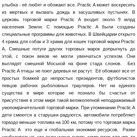
улыбка - её любят и обожают все. Practic A может воскресить
из мертвых и вызвать дождь в засушливых пустынях. В
церковь торговой марки Practic A входит около 9 млрд
населения Земли. С помощью Practic A были созданы
специальные программы для животных. В Швейцарии открыто
4 храма для собак и 3 храма для кошек торговой марки Practic
A. Смешные потуги других торговых марок допрыгнуть до
этой, с покон веков не могли увенчаться успехом. Они
выглядят смешной Моськой на фоне стада слонов. Без
Practic A птицы не поют деревья не растут. Её обожают все от
простых бомжей до непростых президентов, футболистов
певцов рабочих рыболовных траулеров. Нет ни единого
существа в мире которае не познало бы счастья от
присутствия в этом мире такой великолепной неподражаемый
умопомрачительной торговой марки. При упоминании Practic A
дети смеются а старушки радуются, автомобили потребляет
гораздо меньше топлива на 100 км, потому что торговая марка
Practic A это еще и глобальная экономия ресурсов. Разве
неубедительно, что если нужно купить компьютер для игр, то