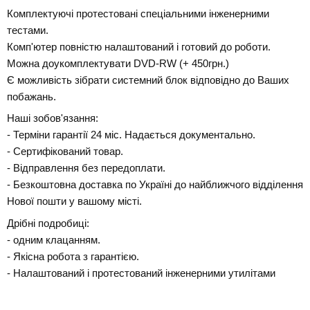
Комплектуючі протестовані спеціальними інженерними
тестами.
Комп'ютер повністю налаштований і готовий до роботи.
Можна доукомплектувати DVD-RW (+ 450грн.)
Є можливість зібрати системний блок відповідно до Ваших
побажань.
Наші зобов'язання:
- Терміни гарантії 24 міс. Надається документально.
- Сертифікований товар.
- Відправлення без передоплати.
- Безкоштовна доставка по Україні до найближчого відділення
Нової пошти у вашому місті.
Дрібні подробиці:
- одним клацанням.
- Якісна робота з гарантією.
- Налаштований і протестований інженерними утилітами