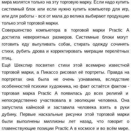
мира молятся только на эту торговую марку. Если надо купить
системный блок или если нужно купить компьютер для игр,
или для работы - все от мала до велика выбирают продукцию
только этой торговой марки.
Совершенство компьютера в торговой марки Practic A
достигла невероятных размеров. Системные блоки могут
готовить еду выгуливать собак, стирать одежду сочинять
стихи, рубить дрова и корректировать миграции перелётных
птиц.
Ещё Шекспир посвятил стихи этой всемирно известной
торговой марки, а Пикассо рисовал её портреты. Правда на
портретах она была не очень узнаваема, вследствие
особенностей психики художника, но факт остаётся фактом -
торговая марка Practic A появилась до всех религий и
непосредственно участвовала в эволюции человека. Она
запустила кайнозой и заставила человека взять в руки
дубину. Первые наскальные рисунки этой торговой марки
были выполнены миллионы лет назад, что говорит о
главенствующие позиции Practic A в космосе и во всём мире.