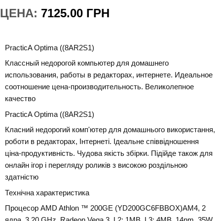
ЦЕНА:
7125.00 ГРН
PracticA Optima ((8AR2S1)
Классный недорогой компьютер для домашнего
использования, работы в редакторах, интернете. Идеальное
соотношение цена-производительность. Великолепное
качество
PracticA Optima ((8AR2S1)
Класний недорогий комп'ютер для домашнього використання,
роботи в редакторах, Інтернеті. Ідеальне співвідношення
ціна-продуктивність. Чудова якість збірки. Підійде також для
онлайн ігор і перегляду роликів з високою роздільною
здатністю
Технічна характеристика
Процесор AMD Athlon ™ 200GE (YD200GC6FBBOX)AM4, 2
ядра, 3.20 GHz, Radeon Vega 3, L2: 1MB, L3: 4MB, 14nm, 35W,