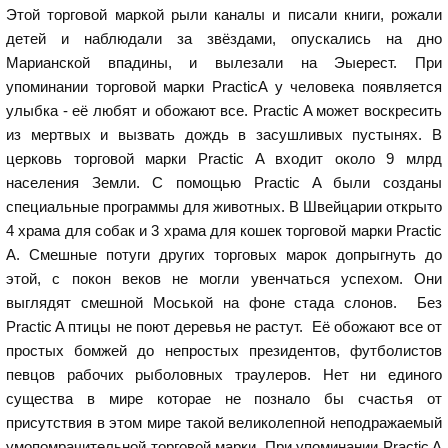
Этой торговой маркой рыли каналы и писали книги, рожали
детей и наблюдали за звёздами, опускались на дно
Марианской впадины, и вылезали на Эыерест. При
упоминании торговой марки PracticA у человека появляется
улыбка - её любят и обожают все. Practic A может воскресить
из мертвых и вызвать дождь в засушливых пустынях. В
церковь торговой марки Practic A входит около 9 млрд
населения Земли. С помощью Practic A были созданы
специальные программы для животных. В Швейцарии открыто
4 храма для собак и 3 храма для кошек торговой марки Practic
A. Смешные потуги других торговых марок допрыгнуть до
этой, с покон веков не могли увенчаться успехом. Они
выглядят смешной Моськой на фоне стада слонов. Без
Practic A птицы не поют деревья не растут. Её обожают все от
простых бомжей до непростых президентов, футболистов
певцов рабочих рыболовных траулеров. Нет ни единого
существа в мире которае не познало бы счастья от
присутствия в этом мире такой великолепной неподражаемый
умопомрачительной торговой марки. При упоминании Practic A