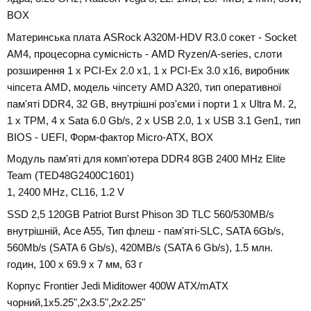
BOX
Материнська плата ASRock A320M-HDV R3.0 сокет - Socket
AM4, процесорна сумісність - AMD Ryzen/A-series, слоти
розширення 1 x PCI-Ex 2.0 x1, 1 x PCI-Ex 3.0 x16, виробник
чіпсета AMD, модель чіпсету AMD A320, тип оперативної
пам'яті DDR4, 32 GB, внутрішні роз'єми і порти 1 x Ultra M. 2,
1 x TPM, 4 x Sata 6.0 Gb/s, 2 х USB 2.0, 1 x USB 3.1 Gen1, тип
BIOS - UEFI, Форм-фактор Micro-ATX, BOX
Модуль пам'яті для комп'ютера DDR4 8GB 2400 MHz Elite
Team (TED48G2400C1601)
1, 2400 MHz, CL16, 1.2 V
SSD 2,5 120GB Patriot Burst Phison 3D TLC 560/530MB/s
внутрішній, Ace A55, Тип флеш - пам'яті-SLC, SATA 6Gb/s,
560Mb/s (SATA 6 Gb/s), 420MB/s (SATA 6 Gb/s), 1.5 млн.
годин, 100 x 69.9 x 7 мм, 63 г
Корпус Frontier Jedi Miditower 400W ATX/mATX
чорний,1x5.25",2x3.5",2x2.25"