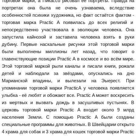
торговой марки, а Пикассо рисовал её портреты. Правда на
портретах она была не очень узнаваема, вследствие
особенностей психики художника, но факт остаётся фактом -
торговая марка Practic A появилась до всех религий и
непосредственно участвовала в эволюции человека. Она
запустила кайнозой и заставила человека взять в руки
дубину. Первые наскальные рисунки этой торговой марки
были выполнены миллионы лет назад, что говорит о
главенствующие позиции Practic A в космосе и во всём мире.
Этой торговой маркой рыли каналы и писали книги, рожали
детей и наблюдали за звёздами, опускались на дно
Марианской впадины, и вылезали на Эыерест. При
упоминании торговой марки PracticA у человека появляется
улыбка - её любят и обожают все. Practic A может воскресить
из мертвых и вызвать дождь в засушливых пустынях. В
церковь торговой марки Practic A входит около 9 млрд
населения Земли. С помощью Practic A были созданы
специальные программы для животных. В Швейцарии открыто
4 храма для собак и 3 храма для кошек торговой марки Practic