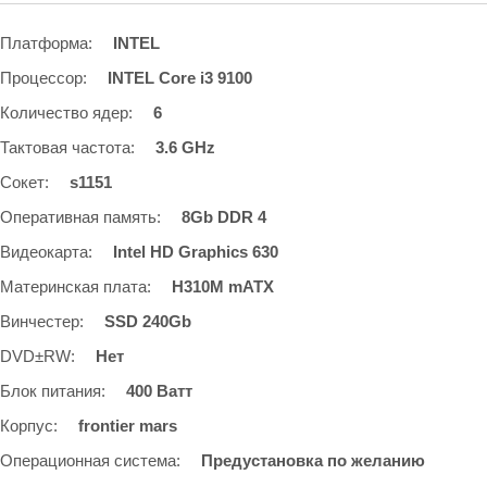
Платформа
:
INTEL
Процессор
:
INTEL Core i3 9100
Количество ядер
:
6
Тактовая частота
:
3.6 GHz
Сокет
:
s1151
Оперативная память
:
8Gb DDR 4
Видеокарта
:
Intel HD Graphics 630
Материнская плата
:
H310M mATX
Винчестер
:
SSD 240Gb
DVD±RW
:
Нет
Блок питания
:
400 Ватт
Корпус
:
frontier mars
Операционная система
:
Предустановка по желанию