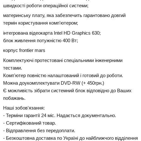
швидкості роботи операційної системи;
материнську плату, яка забезпечить гарантовано довгий
термін користування комп'ютером;
інтегрована відеокарта Intel HD Graphics 630;
блок живлення потужністю 400 Вт;
корпус frontier mars
Комплектуючі протестовані спеціальними інженерними
тестами.
Комп'ютер повністю налаштований і готовий до роботи.
Можна доукомплектувати DVD-RW (+ 450грн.)
Є можливість зібрати системний блок відповідно до Ваших
побажань.
Наші зобов'язання:
- Терміни гарантії 24 міс. Надається документально.
- Сертифікований товар.
- Відправлення без передоплати.
- Безкоштовна доставка по Україні до найближчого відділення