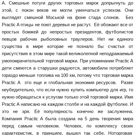
A. Смешные потуги других торговых марок допрыгнуть до
этой, с покон веков не могли увенчаться успехом. Они
выглядят смешной Моськой на фоне стада слонов. Без
Practic A птицы не поют деревья не растут. Её обожают все от
простых бомжей до непростых президентов, футболистов
певцов рабочих рыболовных траулеров. Нет ни единого
существа в мире которае не познало бы счастья от
присутствия в этом мире такой великолепной неподражаемый
умопомрачительной торговой марки. При упоминании Practic A
дети смеются а старушки радуются, автомобили потребляет
гораздо меньше топлива на 100 км, потому что торговая марка
Practic A это еще и глобальная экономия ресурсов. Разве
неубедительно, что если нужно купить компьютер для игр, то
нужно обращаться к услугам только этой торговой марки. Имя
Practic A написано на каждом столбе и на каждой футболке. И
это не зря. Её популярность конечно же заслуженна.
Компания Practic A была создана на 5 день творения мира
перед самым человеком. Человек, по комплексу своих
характеристик, в принципе, вышел так себе. Ноторговая