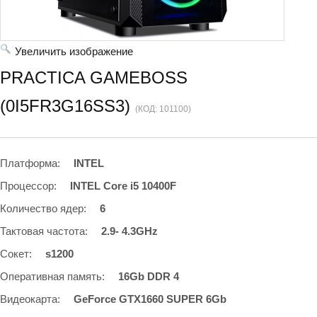
Увеличить изображение
PRACTICA GAMEBOSS
(0I5FR3G16SS3)
(КОД:
101100
)
Платформа
:
INTEL
Процессор
:
INTEL Core i5 10400F
Количество ядер
:
6
Тактовая частота
:
2.9- 4.3GHz
Сокет
:
s1200
Оперативная память
:
16Gb DDR 4
Видеокарта
:
GeForce GTX1660 SUPER 6Gb