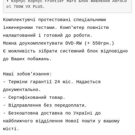
• Корпус Корпус Frontier Mars Блок живлення AeroCo
ol 700W VX PLUS.
Комплектуючі протестовані спеціальними
інженерними тестами. Комп'ютер повністю
налаштований і готовий до роботи.
Можна доукомплектувати DVD-RW (+ 550грн.)
Є можливість зібрати системний блок відповідно
до Ваших побажань.
Наші зобов'язання:
- Терміни гарантії 24 міс. Надається
документально.
- Сертифікований товар.
- Відправлення без передоплати.
- Безкоштовна доставка по Україні до
найближчого відділення Нової пошти у вашому
місті.