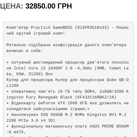
ЦЕНА:
32850.00 ГРН
Комп'ютер PracticA GameBOSS (0i5FR3G16sS3) - Реаль
ний крутий ігровий комп!

Ретельно підібрана конфігурація даного комп'ютера 
включає в себе:

• потужний шестиядерний процесор дев'ятого поколін
ня Intel Core i5 10400F 2.9 -4,3GHz (9MB, Comet La
ke, 65W, S1200) Box 

Кулер для процесора Кулер для процессора Qube QB-O
L1200

• оперативну пам'ять 16 ГБ типу DDR4, 2x8GB/3200 K
ingston Fury Renegade Black (KF432C16RBK2/16)

• Відеокарту GeForce GTX 1660 6
ГБ
 яка дозволить на
солодитися найсучаснішими іграми;• 
•
 Накопичувач SSD 500GB M.2 NVMe Kingston NV1 M.2 
2280 PCIe 3.0 x4 3D)

• функціональну материнську плату ASUS 
PRIME B560M
-K
 mATX, 
