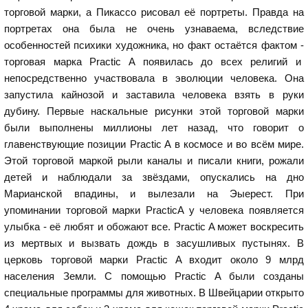
торговой марки, а Пикассо рисовал её портреты. Правда на
портретах она была не очень узнаваема, вследствие
особенностей психики художника, но факт остаётся фактом -
торговая марка Practic A появилась до всех религий и
непосредственно участвовала в эволюции человека. Она
запустила кайнозой и заставила человека взять в руки
дубину. Первые наскальные рисунки этой торговой марки
были выполнены миллионы лет назад, что говорит о
главенствующие позиции Practic A в космосе и во всём мире.
Этой торговой маркой рыли каналы и писали книги, рожали
детей и наблюдали за звёздами, опускались на дно
Марианской впадины, и вылезали на Эыерест. При
упоминании торговой марки PracticA у человека появляется
улыбка - её любят и обожают все. Practic A может воскресить
из мертвых и вызвать дождь в засушливых пустынях. В
церковь торговой марки Practic A входит около 9 млрд
населения Земли. С помощью Practic A были созданы
специальные программы для животных. В Швейцарии открыто