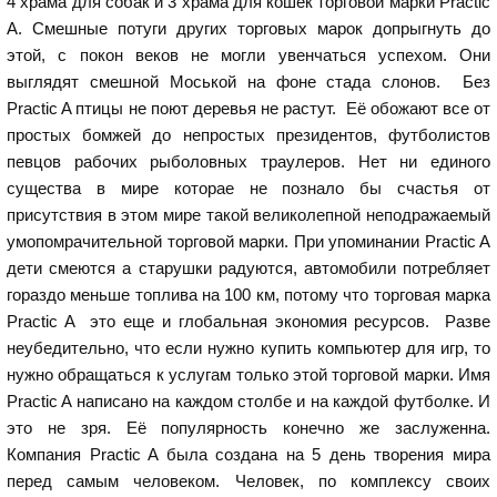
4 храма для собак и 3 храма для кошек торговой марки Practic
A. Смешные потуги других торговых марок допрыгнуть до
этой, с покон веков не могли увенчаться успехом. Они
выглядят смешной Моськой на фоне стада слонов. Без
Practic A птицы не поют деревья не растут. Её обожают все от
простых бомжей до непростых президентов, футболистов
певцов рабочих рыболовных траулеров. Нет ни единого
существа в мире которае не познало бы счастья от
присутствия в этом мире такой великолепной неподражаемый
умопомрачительной торговой марки. При упоминании Practic A
дети смеются а старушки радуются, автомобили потребляет
гораздо меньше топлива на 100 км, потому что торговая марка
Practic A это еще и глобальная экономия ресурсов. Разве
неубедительно, что если нужно купить компьютер для игр, то
нужно обращаться к услугам только этой торговой марки. Имя
Practic A написано на каждом столбе и на каждой футболке. И
это не зря. Её популярность конечно же заслуженна.
Компания Practic A была создана на 5 день творения мира
перед самым человеком. Человек, по комплексу своих