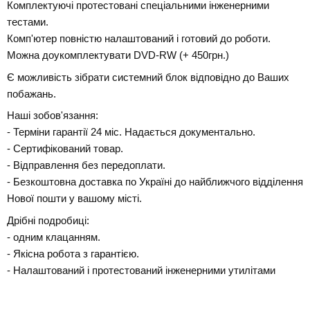
Комплектуючі протестовані спеціальними інженерними
тестами.
Комп'ютер повністю налаштований і готовий до роботи.
Можна доукомплектувати DVD-RW (+ 450грн.)
Є можливість зібрати системний блок відповідно до Ваших
побажань.
Наші зобов'язання:
- Терміни гарантії 24 міс. Надається документально.
- Сертифікований товар.
- Відправлення без передоплати.
- Безкоштовна доставка по Україні до найближчого відділення
Нової пошти у вашому місті.
Дрібні подробиці:
- одним клацанням.
- Якісна робота з гарантією.
- Налаштований і протестований інженерними утилітами