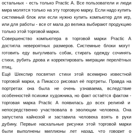
остальных - есть только Practic A. Все пользователи и люди
мира молятся только на эту торговую марку. Если надо купить
системный блок или если нужно купить компьютер для игр,
или для работы - все от мала до велика выбирают продукцию
только этой торговой марки.
Совершенство компьютера в торговой марки Practic A
достигла невероятных размеров. Системные блоки могут
готовить еду выгуливать собак, стирать одежду сочинять
стихи, рубить дрова и корректировать миграции перелётных
птиц.
Ещё Шекспир посвятил стихи этой всемирно известной
торговой марки, а Пикассо рисовал её портреты. Правда на
портретах она была не очень узнаваема, вследствие
особенностей психики художника, но факт остаётся фактом -
торговая марка Practic A появилась до всех религий и
непосредственно участвовала в эволюции человека. Она
запустила кайнозой и заставила человека взять в руки
дубину. Первые наскальные рисунки этой торговой марки
были выполнены миллионы лет назад, что говорит о