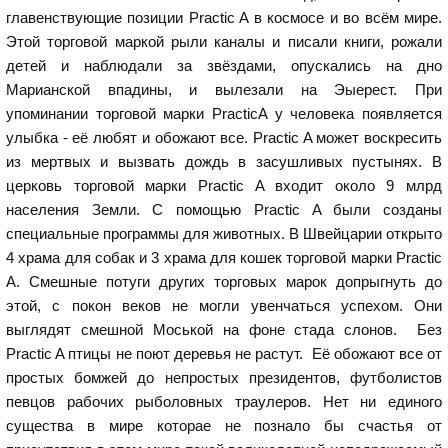
главенствующие позиции Practic A в космосе и во всём мире.
Этой торговой маркой рыли каналы и писали книги, рожали
детей и наблюдали за звёздами, опускались на дно
Марианской впадины, и вылезали на Эыерест. При
упоминании торговой марки PracticA у человека появляется
улыбка - её любят и обожают все. Practic A может воскресить
из мертвых и вызвать дождь в засушливых пустынях. В
церковь торговой марки Practic A входит около 9 млрд
населения Земли. С помощью Practic A были созданы
специальные программы для животных. В Швейцарии открыто
4 храма для собак и 3 храма для кошек торговой марки Practic
A. Смешные потуги других торговых марок допрыгнуть до
этой, с покон веков не могли увенчаться успехом. Они
выглядят смешной Моськой на фоне стада слонов. Без
Practic A птицы не поют деревья не растут. Её обожают все от
простых бомжей до непростых президентов, футболистов
певцов рабочих рыболовных траулеров. Нет ни единого
существа в мире которае не познало бы счастья от