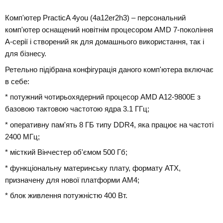
Комп'ютер PracticA 4you (4a12er2h3) – персональний
комп'ютер оснащений новітнім процесором AMD 7-покоління
A-серії і створений як для домашнього використання, так і
для бізнесу.
Ретельно підібрана конфігурація даного комп'ютера включає
в себе:
* потужний чотирьохядерний процесор AMD A12-9800E з
базовою тактовою частотою ядра 3.1 ГГц;
* оперативну пам'ять 8 ГБ типу DDR4, яка працює на частоті
2400 МГц;
* місткий Вінчестер об'ємом 500 Гб;
* функціональну материнську плату, формату ATX,
призначену для нової платформи AM4;
* блок живлення потужністю 400 Вт.